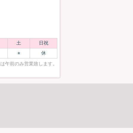
土
日祝
休
※
日は午前のみ営業致します。