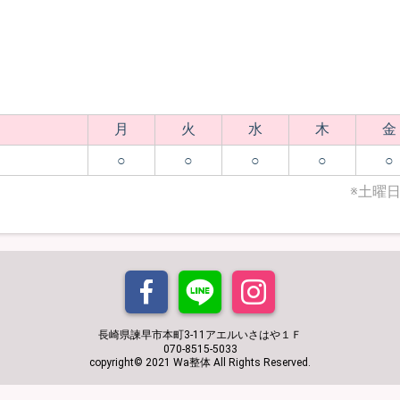
月
火
水
木
金
○
○
○
○
○
※土曜
長崎県諫早市本町3-11アエルいさはや１Ｆ
070-8515-5033
copyright© 2021 Wa整体 All Rights Reserved.